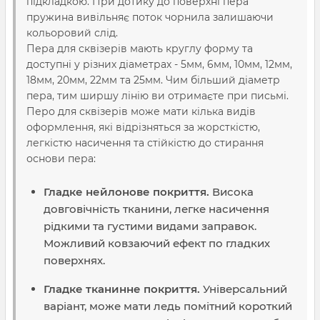
підкладкою. При дотику до поверхні пера
пружина вивільняє поток чорнила залишаючи
кольоровий слід.
Пера для сквізерів мають круглу форму та
доступні у різних діаметрах - 5мм, 6мм, 10мм, 12мм,
18мм, 20мм, 22мм та 25мм. Чим більший діаметр
пера, тим ширшу лінію ви отримаєте при письмі.
Перо для сквізерів може мати кілька видів
оформлення, які відрізняться за жорсткістю,
легкістю насичення та стійкістю до стирання
основи пера:
Гладке нейлонове покриття.
Висока
довговічність тканини, легке насичення
рідкими та густими видами заправок.
Можливий ковзаючий ефект по гладких
поверхнях.
Гладке тканинне покриття.
Універсальний
варіант, може мати ледь помітний короткий