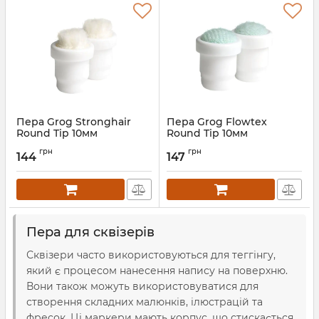
Пера Grog Stronghair
Пера Grog Flowtex
Round Tip 10мм
Round Tip 10мм
грн
грн
144
147
Пера для сквізерів
Сквізери часто використовуються для теггінгу,
який є процесом нанесення напису на поверхню.
Вони також можуть використовуватися для
створення складних малюнків, ілюстрацій та
фресок. Ці маркери мають корпус, що стискається,