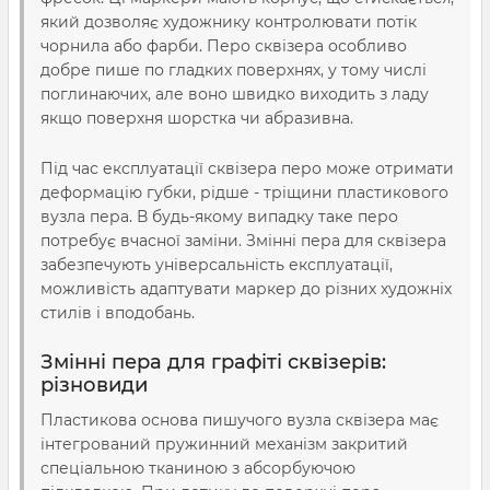
який дозволяє художнику контролювати потік
чорнила або фарби. Перо сквізера особливо
добре пише по гладких поверхнях, у тому числі
поглинаючих, але воно швидко виходить з ладу
якщо поверхня шорстка чи абразивна.
Під час експлуатації сквізера перо може отримати
деформацію губки, рідше - тріщини пластикового
вузла пера. В будь-якому випадку таке перо
потребує вчасної заміни. Змінні пера для сквізера
забезпечують універсальність експлуатації,
можливість адаптувати маркер до різних художніх
стилів і вподобань.
Змінні пера для графіті сквізерів:
різновиди
Пластикова основа пишучого вузла сквізера має
інтегрований пружинний механізм закритий
спеціальною тканиною з абсорбуючою