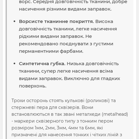
ворс. Середня довговічність тканини, добре
насичення різними видами заправок.
Ворсисте тканинне покриття.
Висока
довговічність тканини, легке насичення
рідкими видами заправок. Не
рекомендовано поєднувати з густими
перманентними фарбами.
Синтетична губка.
Низька довговічність
тканини, супер легке насичення всіма
видами заправок. Виключно для гладких
поверхонь.
Трохи осторонь стоять кулькові (роликові) та
стержневі пера для сквізерів. Вони
встановлюються в так звані металхеди (metalhead)
- маркери сквізерного типу з тонким пером
розміром 1мм, 2мм, 3мм, 4мм та 6мм, які
призначені для нанесення тонких і чітких ліній з