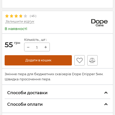
(
45
)
Залишити відгук
В наявності
Кількість
, шт
:
55
грн
−
+
Додати в кошик
​Змінне пера для бюджетних сквізерів Dope Dripper 5мм.
Швидка просочення пера.
Способи доставки
Способи оплати