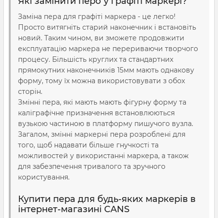
Які замінити перо у графіті маркері?
Заміна пера для графіті маркера - це легко!
Просто витягніть старий наконечник і встановіть
новий. Таким чином, ви зможете продовжити
експлуатацію маркера не перериваючи творчого
процесу. Більшість круглих та стандартних
прямокутних наконечників 15мм мають однакову
форму, тому їх можна використовувати з обох
сторін.
Змінні пера, які мають мають фігурну форму та
каліграфічне призначення встановлюються
вузькою частиною в платформу пишучого вузла.
Загалом, змінні маркерні пера розроблені для
того, щоб надавати більше гнучкості та
можливостей у використанні маркера, а також
для забезпечення тривалого та зручного
користування.
Купити пера для будь-яких маркерів в
інтернет-магазині CANS