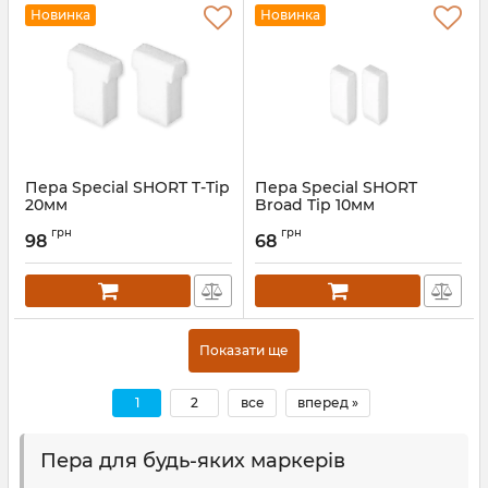
Новинка
Новинка
Пера Special SHORT T-Tip
Пера Special SHORT
20мм
Broad Tip 10мм
грн
грн
98
68
Показати ще
1
2
все
вперед »
Пера для будь-яких маркерів