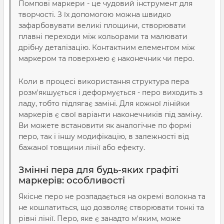
Помпові маркери - це чудовий інструмент для
творчості. З їх допомогою можна швидко
зафарбовувати великі площини, створювати
плавні переходи між кольорами та малювати
дрібну деталізацію. Контактним елементом між
маркером та поверхнею є наконечник чи перо.
Коли в процесі використання структура пера
розм'якшується і деформується - перо виходить з
ладу, тобто підлягає заміні. Для кожної лінійки
маркерів є свої варіанти наконечників під заміну.
Ви можете встановити як аналогічне по формі
перо, так і іншу модифікацію, в залежності від
бажаної товщини лінії або ефекту.
Змінні пера для будь-яких графіті
маркерів: особливості
Якісне перо не розпадається на окремі волокна та
не кошлатиться, що дозволяє створювати тонкі та
рівні лінії. Перо, яке є занадто м'яким, може