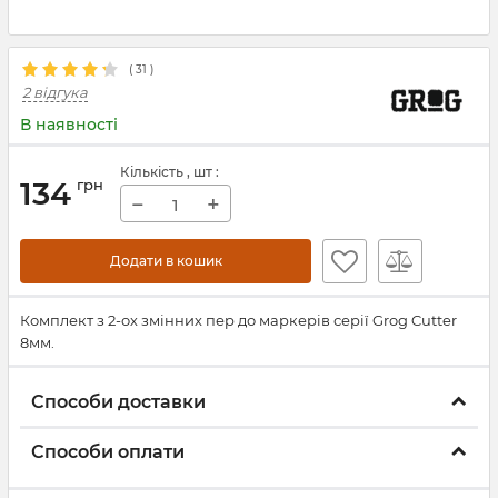
(
31
)
2 відгука
В наявності
Кількість
, шт
:
134
грн
−
+
Додати в кошик
​Комплект з 2-ох змінних пер до маркерів серії Grog Cutter
8мм.
Способи доставки
Способи оплати