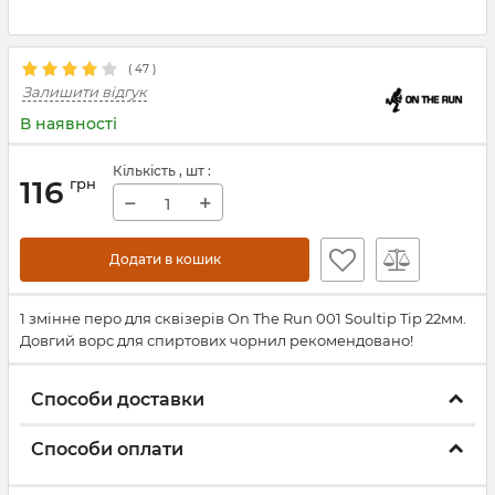
(
47
)
Залишити відгук
В наявності
Кількість
, шт
:
116
грн
−
+
Додати в кошик
1 змінне перо для сквізерів On The Run 001 Soultip Tip 22мм.
Довгий ворс для спиртових чорнил рекомендовано!
Способи доставки
Способи оплати