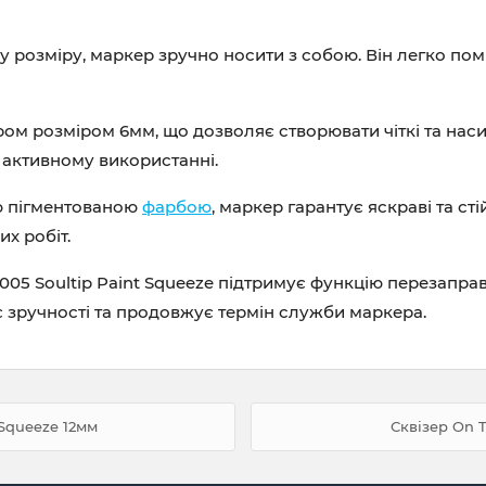
розміру, маркер зручно носити з собою. Він легко помі
 розміром 6мм, що дозволяє створювати чіткі та насичен
 активному використанні.
ю пігментованою
фарбою
, маркер гарантує яскраві та с
х робіт.
005 Soultip Paint Squeeze підтримує функцію перезапра
є зручності та продовжує термін служби маркера.
 Squeeze 12мм
Сквізер On T