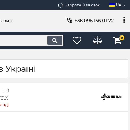
Зворотній зв'язок
UA
газин
+38 095 156 01 72
0
в Україні
(
18
)
дгук
ладі
н