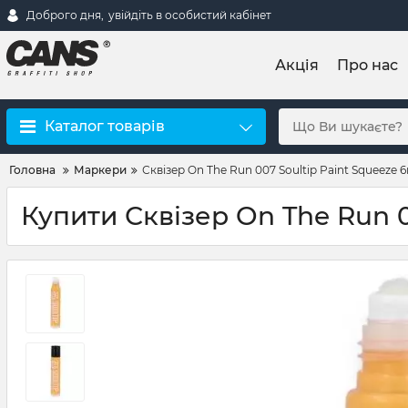
Доброго дня,
увійдіть в особистий кабінет
Акція
Про нас
Каталог товарів
Головна
Маркери
Сквізер On The Run 007 Soultip Paint Squeeze 
Купити Сквізер On The Run 0