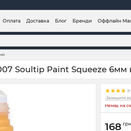
Оплата
Доставка
Блог
Бренди
Оффлайн Ма
6мм
07 Soultip Paint Squeeze 6мм 
Залишити ві
Немає на ск
168
гр