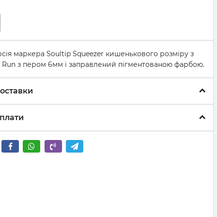
сія маркера Soultip Squeezer кишенькового розміру з
e Run з пером 6мм і заправлений пігментованою фарбою.
оставки
плати