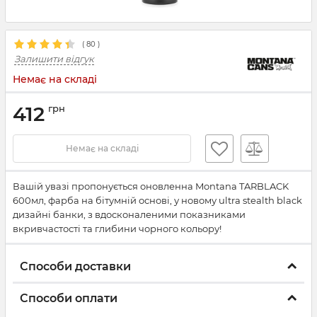
(
80
)
Залишити відгук
Немає на складі
412
грн
Немає на складі
Вашій увазі пропонується оновленна Montana TARBLACK
600мл, фарба на бітумній основі, у новому ultra stealth black
дизайні банки, з вдосконаленими показниками
вкривчастості та глибини чорного кольору!
Способи доставки
Способи оплати