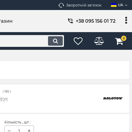
Зворотній зв'язок
UA
газин
+38 095 156 01 72
0
(
165
)
дгук
Кількість
, шт
:
−
+