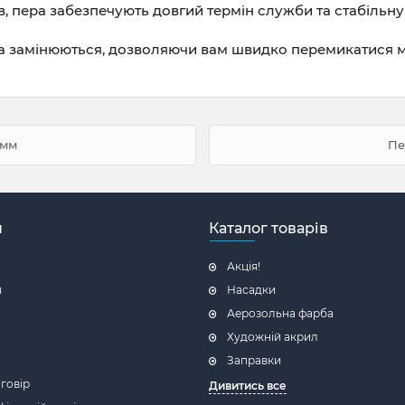
ів, пера забезпечують довгий термін служби та стабільн
 та замінюються, дозволяючи вам швидко перемикатися 
0мм
Пе
н
Каталог товарів
Акція!
я
Насадки
Аерозольна фарба
Художній акрил
Заправки
говір
Дивитись все