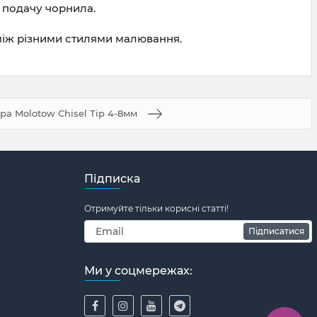
у подачу чорнила.
між різними стилями малювання.
ра Molotow Chisel Tip 4-8мм
Підписка
Отримуйте тільки корисні статті!
Підписатися
Ми у соцмережах: