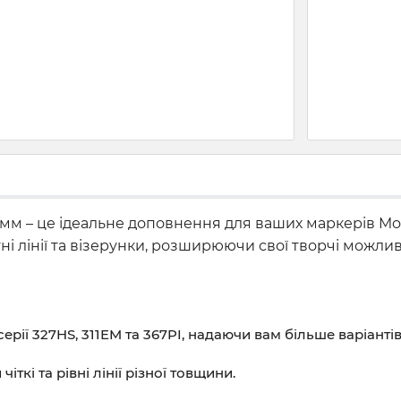
мм – це ідеальне доповнення для ваших маркерів Molot
і лінії та візерунки, розширюючи свої творчі можлив
ерії 327HS, 311EM та 367PI, надаючи вам більше варіантів
ткі та рівні лінії різної товщини.