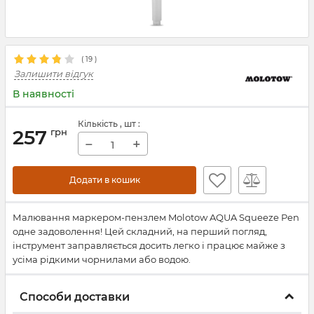
(
19
)
Залишити відгук
В наявності
Кількість
, шт
:
257
грн
−
+
Додати в кошик
Малювання маркером-пензлем Molotow AQUA Squeeze Pen
одне задоволення! Цей складний, на перший погляд,
інструмент заправляється досить легко і працює майже з
усіма рідкими чорнилами або водою.
Способи доставки