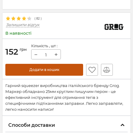
(
82
)
Залишити відгук
В наявності
Кількість
, шт
:
152
грн
−
+
Додати в кошик
Гарний squeezer виробництва італійського бренду Grog.
Маркер обладнано 25мм круглим пишучим пером - це
ефективний інструмент для отримання тегів з
специфічними підтіканнями заправки. Легко заправляти,
легко наносити написи!
Способи доставки