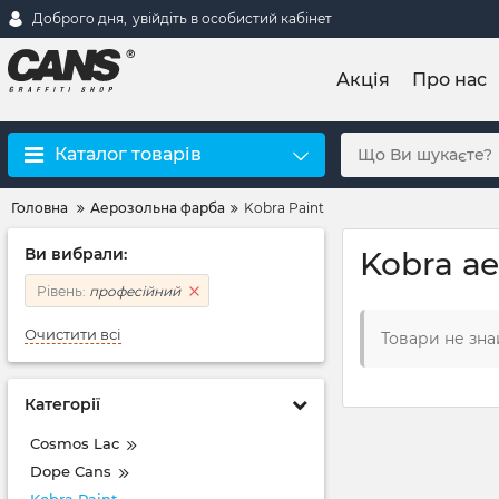
Доброго дня,
увійдіть в особистий кабінет
Акція
Про нас
Каталог товарів
Головна
Аерозольна фарба
Kobra Paint
Ви вибрали:
Kobra а
Рівень:
професійний
Очистити всі
Товари не зна
Категорії
Cosmos Lac
Dope Cans