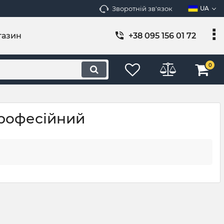
Зворотній зв'язок
UA
газин
+38 095 156 01 72
0
професійний