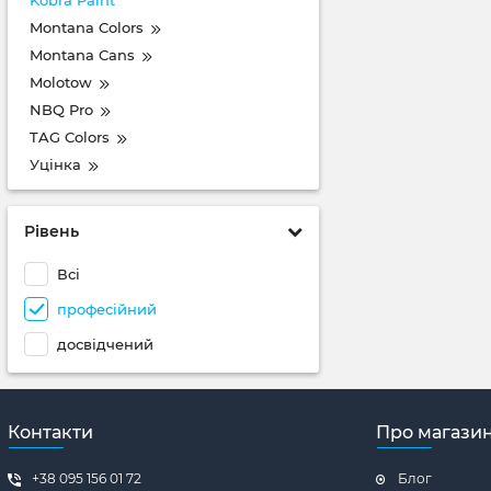
Kobra Paint
Montana Colors
Montana Cans
Molotow
NBQ Pro
TAG Colors
Уцінка
Рівень
Всі
професійний
досвідчений
Контакти
Про магази
+38 095 156 01 72
Блог