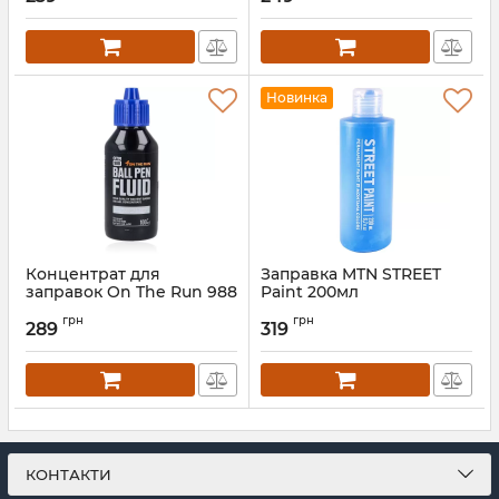
Новинка
Концентрат для
Заправка MTN STREET
заправок On The Run 988
Paint 200мл
Ball Pen Fluid 100мл
грн
грн
289
319
КОНТАКТИ