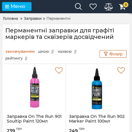
0
Меню
Головна
Заправки
Перманентні
Перманентні заправки для графіті
маркерів та сквізерів досвідчений
замовчуванням
ціною
назвою
Фільтр
рейтингу
Заправка On The Run 901
Заправка On The Run 902
Soultip Paint 120мл
Marker Paint 100мл
грн
грн
239
249