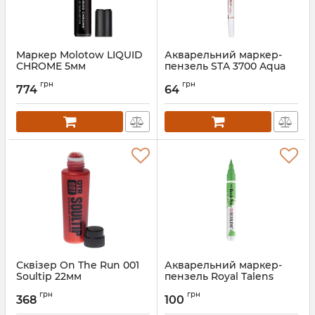
Маркер Molotow LIQUID
Акварельний маркер-
CHROME 5мм
пензель STA 3700 Aqua
Natural Brush 3700
грн
грн
поштучно
774
64
Сквізер On The Run 001
Акварельний маркер-
Soultip 22мм
пензель Royal Talens
Ecoline Brush Pen
грн
грн
поштучно
368
100