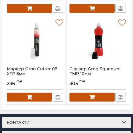
Маркер Grog Cutter 08
Сквізер Grog Squeezer
XFP 8мм
FMP 10мм
грн
грн
236
305
КОНТАКТИ