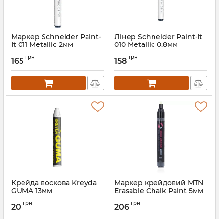
Маркер Schneider Paint-
Лінер Schneider Paint-It
It 011 Metallic 2мм
010 Metallic 0.8мм
Артикул:
ML01001066
грн
грн
165
158
Крейда воскова Kreyda
Маркер крейдовий MTN
GUMA 13мм
Erasable Chalk Paint 5мм
грн
грн
20
206