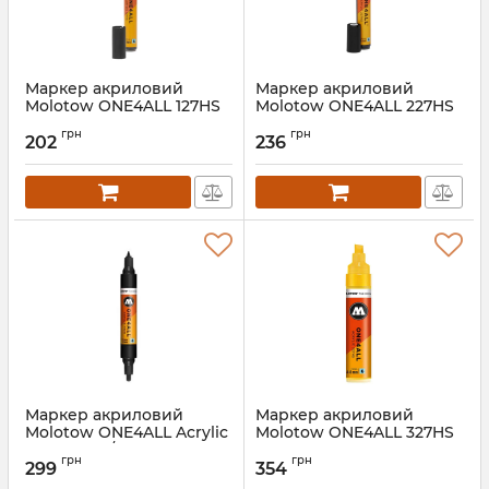
Маркер акриловий
Маркер акриловий
Molotow ONE4ALL 127HS
Molotow ONE4ALL 227HS
2мм
4мм
грн
грн
202
236
Артикул:
MO127204
Артикул:
MO227201
Маркер акриловий
Маркер акриловий
Molotow ONE4ALL Acrylic
Molotow ONE4ALL 327HS
Twin 1.5мм/4мм
4-8мм
грн
грн
299
354
Артикул:
227412