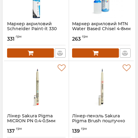
Маркер акриловий
Маркер акриловий MTN
Schneider Paint-it 330
Water Based Chisel 4-8мм
15мм
грн
грн
331
263
Лінер Sakura Pigma
Лінер-пензль Sakura
MICRON PN 0.4-0.5мм
Pigma Brush поштучно
поштучно
грн
грн
137
139