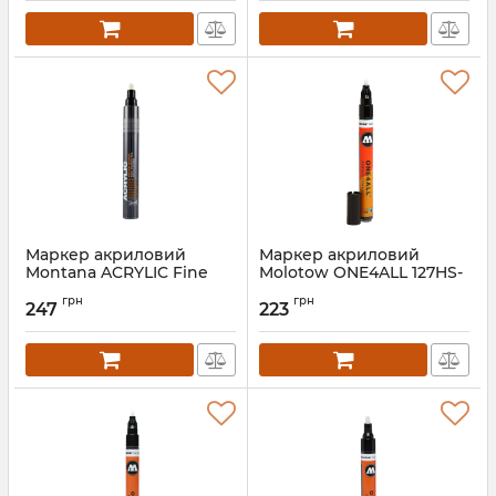
Маркер акриловий
Маркер акриловий
Montana ACRYLIC Fine
Molotow ONE4ALL 127HS-
2мм
CO 1.5мм
грн
грн
247
223
Артикул:
MO127401