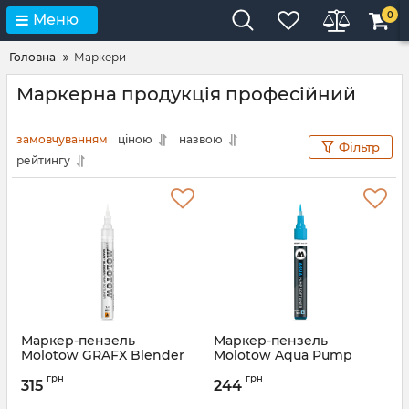
0
Меню
Головна
Маркери
Маркерна продукція професійний
замовчуванням
ціною
назвою
Фільтр
рейтингу
Маркер-пензель
Маркер-пензель
Molotow GRAFX Blender
Molotow Aqua Pump
Pump Softliner 1мм
Softliner 1мм поштучно
грн
грн
315
244
Артикул:
699039
Артикул:
727001