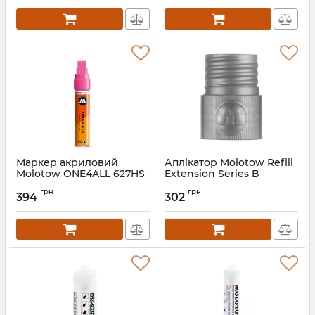
Маркер акриловий
Аплікатор Molotow Refill
Molotow ONE4ALL 627HS
Extension Series B
15мм
грн
грн
394
302