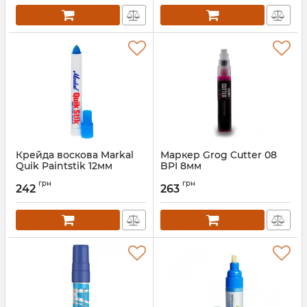
Крейда воскова Markal
Маркер Grog Cutter 08
Quik Paintstik 12мм
BPI 8мм
грн
грн
242
263