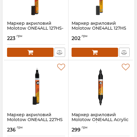
Маркер акриловий
Маркер акриловий
Molotow ONE4ALL 127HS-
Molotow ONE4ALL 127HS
CO 1.5мм
2мм
грн
грн
223
202
Артикул:
MO127401
Артикул:
MO127204
Маркер акриловий
Маркер акриловий
Molotow ONE4ALL 227HS
Molotow ONE4ALL Acrylic
4мм
Twin 1.5мм/4мм
грн
грн
236
299
Артикул:
MO227201
Артикул:
227412