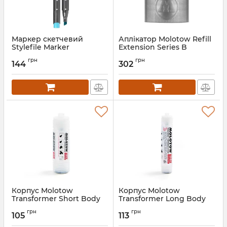
Маркер скетчевий
Аплікатор Molotow Refill
Stylefile Marker
Extension Series B
поштучно
грн
грн
144
302
Артикул:
SFM312
Корпус Molotow
Корпус Molotow
Transformer Short Body
Transformer Long Body
грн
грн
105
113