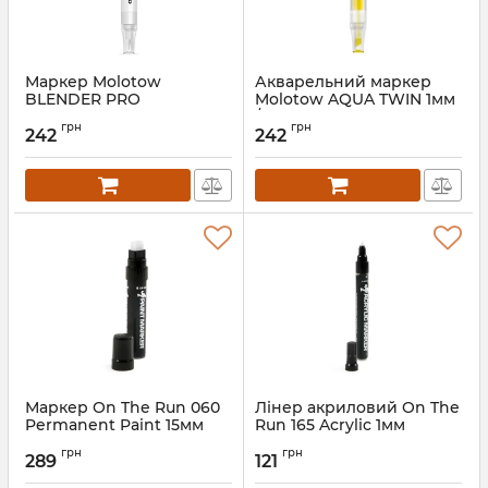
Маркер Molotow
Акварельний маркер
BLENDER PRO
Molotow AQUA TWIN 1мм
/ 2-6мм поштучно
грн
грн
242
242
Маркер On The Run 060
Лінер акриловий On The
Permanent Paint 15мм
Run 165 Acrylic 1мм
грн
грн
289
121