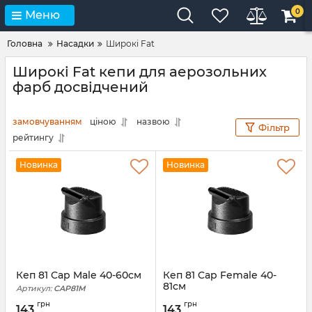
0
Меню
Головна
Насадки
Широкі Fat
Широкі Fat кепи для аерозольних
фарб досвідчений
замовчуванням
ціною
назвою
Фільтр
рейтингу
Новинка
Новинка
Кеп 81 Cap Male 40-60см
Кеп 81 Cap Female 40-
81см
Артикул:
CAP81M
Артикул:
CAP81F
грн
грн
143
143