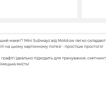
ший макет? Mini Subwayz від Molotow легко складают
ті на цьому картонному потязі - простіше простого!
 графіті ідеально підходить для тренування, скетчинг
імецька якість!