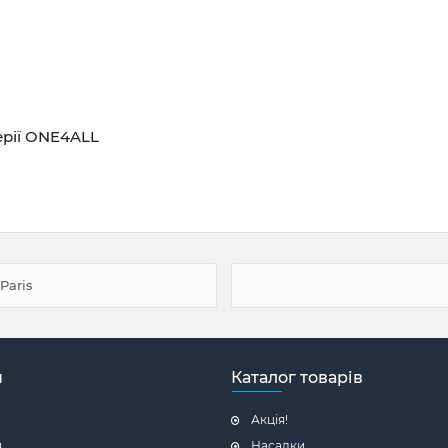
ерії ONE4ALL
Paris
н
Каталог товарів
Акція!
я
Насадки