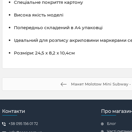
Спеціальне покриття картону
Висока якість моделі
Попередньо складений в А4 упаковці
Ідеальний для розпису акриловими маркерами с
Розміри: 24,5 x 8,2 x 10,4см
Макет Molotow Mini Subway - 
Контакти
Про магази
+38 095 156 01 72
Блог
Часті питанн