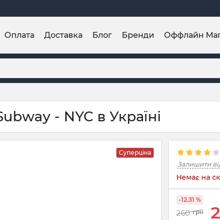
Оплата
Доставка
Блог
Бренди
Оффлайн Ма
ubway - NYC в Україні
Суперціна
Залишити ві
Немає на ск
-12.31 %
260
грн