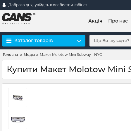
Доброго дня,
увійдіть в особистий кабінет
Акція
Про нас
Каталог товарів
Головна
Медіа
Макет Molotow Mini Subway - NYC
Купити Макет Molotow Mini S