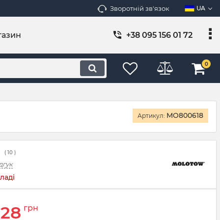
Зворотній зв'язок
UA
газин
+38 095 156 01 72
0
MO800618
Артикул:
(
10
)
дгук
ладі
228
грн