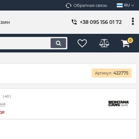
Обратная связь
RU
азин
+38 095 156 01 72
0
422775
Артикул:
(
40
)
зыв
де