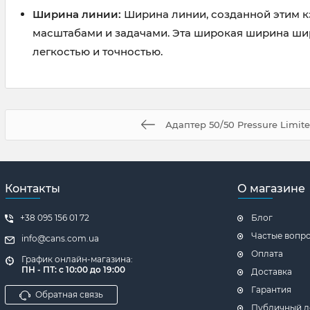
Ширина линии:
Ширина линии, созданной этим кэ
масштабами и задачами. Эта широкая ширина шир
легкостью и точностью.
Адаптер 50/50 Pressure Limite
Контакты
О магазине
+38 095 156 01 72
Блог
Частые вопр
info@cans.com.ua
Оплата
График онлайн-магазина:
ПН - ПТ: с 10:00 до 19:00
Доставка
Гарантия
Обратная связь
Публичный д