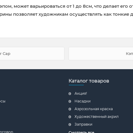
пом, может варьироваться от 1 до 8см, что делает его
ины позволяет художникам осуществлять как тонкие д
r Cap
Кэп
Каталог товаров
Акция!
осы
Насадки
Аэрозольная краска
Художественный акрил
Заправки
оговор
Смотреть все