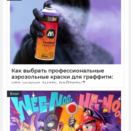
Давление баллона определяет 50% успеха твоей работы.
Высокое – это быстрое заполнение и мощное покрытие,
низкое – четкие линии без подтеков и максимальный
контроль над потоком. В статье подробно разбираем
технические характеристики, расход краски, влияние
температуры и показываем, как корректно комбинировать
разное давление для получения профессионального
результата.
Как выбрать профессиональные
аэрозольные краски для граффити:
что нужно знать райтеру?
10 11 2025
0
14 минут
Блог
Профессиональные баллончики – это стабильное
давление и равномерное покрытие, а также технологии,
позволяющие работать в любых условиях. От выбора
цвета до правильного нанесения – твой новый уровень
граффити и стрит-арта ждет!