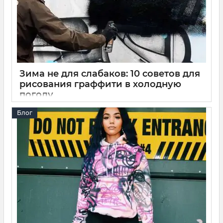
Зима не для слабаков: 10 советов для
рисования граффити в холодную
погоду
17 12 2025
0
10 минут
Блог
Холодная погода меняет все – от давления в баллончиках
до поведения краски на стене. Ловите десять конкретных
советов, как адаптировать свою работу к морозу и
использовать зиму как преимущество, а не помеху!