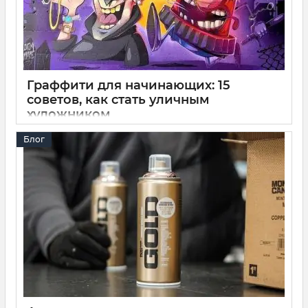
Граффити для начинающих: 15
советов, как стать уличным
художником
31 10 2025
0
12 минут
Блог
Развеиваем миф о том, что граффити – это искусство не
для всех, и доказывает: каждый может стать райтером,
независимо от возраста или опыта. Мы собрали 15
практических советов для начинающих, которые помогут
вам избежать типичных ошибок, найти свой стиль и стать
частью граффити-культуры.