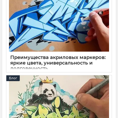
аэрозольных красок Montana Colors.
Преимущества акриловых маркеров:
яркие цвета, универсальность и
долговечность
11 10 2025
0
7 минут
Блог
Хочешь, чтобы рисунки были яркими и долговечными?
Акриловые маркеры дают насыщенные цвета, быстрое
высыхание и возможность рисовать на разных
поверхностях. Перечень преимуществ идеального набора
– все в нашем блоге!